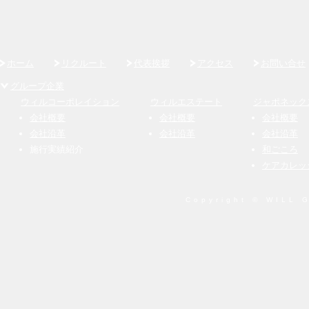
ホーム
リクルート
代表挨拶
アクセス
お問い合せ
グループ企業
ウィルコーポレイション
ウィルエステート
ジャポネック
会社概要
会社概要
会社概要
会社沿革
会社沿革
会社沿革
施行実績紹介
和ごころ
ケアカレッ
Copyright © WILL G