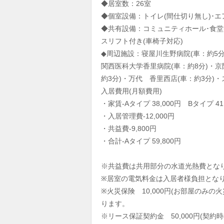
◆居室数：26室
◆個室設備：トイレ(間仕切り無し)･エ
◆共有設備：コミュニティホール･食堂(
スリフト付き(車椅子対応)
◆周辺施設：寝屋川生野病院(車：約5分
関西医科大学香里病院(車：約8分)・京
約3分)・万代 香里西店(車：約3分)
入居費用(月額費用)
・家賃-Aタイプ 38,000円 Bタイプ 41
・入居管理費-12,000円
・共益費-9,800円
・合計-Aタイプ 59,800円
※共益費は共用部分の水道光熱費とな
※居室の電気料金は入居者様負担とな
※火災保険 10,000円(お部屋のみ
ります。
※リース保証契約金 50,000円(契約